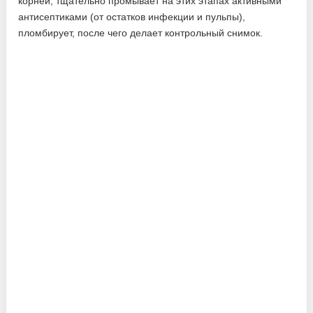
корней, тщательно промывает на этих этапах активными
антисептиками (от остатков инфекции и пульпы),
пломбирует, после чего делает контрольный снимок.