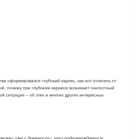
уже сформировался глубокий кариес, как его отличить от
ий, почему при глубоком кариесе возникает гнилостный
кой ситуации – об этих и многих других интересных
накомы уже с древности, что подтверждается