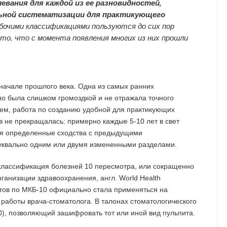
евания для каждой из ее разновидностей,
льной систематизации для практикующего
очими классификациями пользуются до сих пор
то, что с момента появления многих из них прошли
начале прошлого века. Одна из самых ранних
но была слишком громоздкой и не отражала точного
ем, работа по созданию удобной для практикующих
в не прекращалась: примерно каждые 5-10 лет в свет
ая определенные сходства с предыдущими
уквально одним или двумя измененными разделами.
 классификация болезней 10 пересмотра, или сокращенно
ганизации здравоохранения, англ. World Health
итов по МКБ-10 официально стала применяться на
а работы врача-стоматолога. В талонах стоматологического
0), позволяющий зашифровать тот или иной вид пульпита.