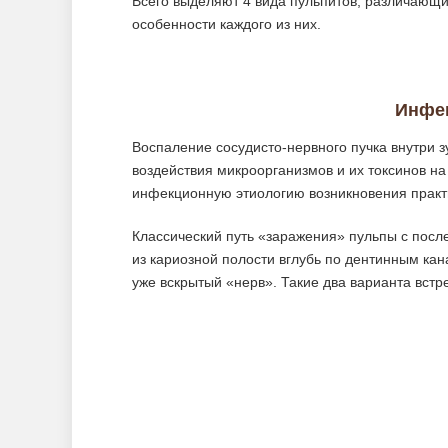
Всего выделяют 4 вида пульпитов, различающ
особенности каждого из них.
Инфе
Воспаление сосудисто-нервного пучка внутри зу
воздействия микроорганизмов и их токсинов н
инфекционную этиологию возникновения практи
Классический путь «заражения» пульпы с пос
из кариозной полости вглубь по дентинным кан
уже вскрытый «нерв». Такие два варианта встр