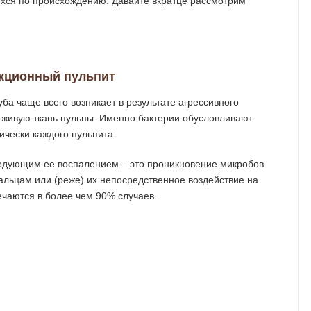
ихся по происхождению. Давайте вкратце рассмотрим
кционный пульпит
ба чаще всего возникает в результате агрессивного
а живую ткань пульпы. Именно бактерии обусловливают
чески каждого пульпита.
ледующим ее воспалением – это проникновение микробов
альцам или (реже) их непосредственное воздействие на
ечаются в более чем 90% случаев.