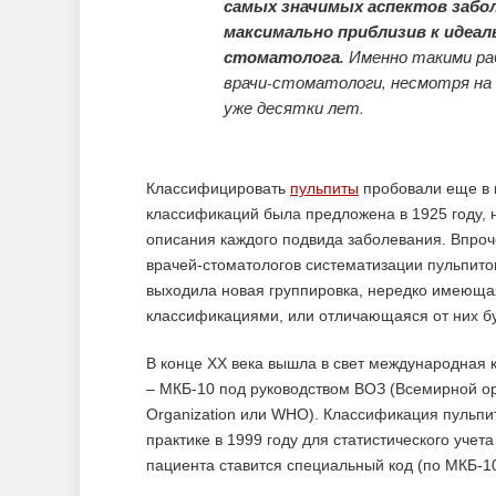
самых значимых аспектов забол
максимально приблизив к идеа
стоматолога.
Именно такими раб
врачи-стоматологи, несмотря на 
уже десятки лет.
Классифицировать
пульпиты
пробовали еще в 
классификаций была предложена в 1925 году, 
описания каждого подвида заболевания. Впроч
врачей-стоматологов систематизации пульпито
выходила новая группировка, нередко имеющ
классификациями, или отличающаяся от них б
В конце XX века вышла в свет международная
– МКБ-10 под руководством ВОЗ (Всемирной ор
Organization или WHO). Классификация пульп
практике в 1999 году для статистического учет
пациента ставится специальный код (по МКБ-1