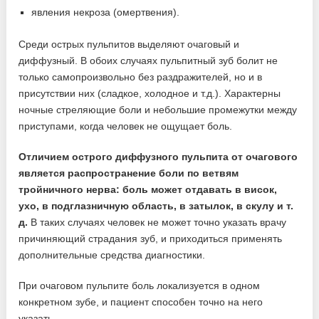
явления некроза (омертвения).
Среди острых пульпитов выделяют очаговый и
диффузный. В обоих случаях пульпитный зуб болит не
только самопроизвольно без раздражителей, но и в
присутствии них (сладкое, холодное и т.д.). Характерны
ночные стреляющие боли и небольшие промежутки между
приступами, когда человек не ощущает боль.
Отличием острого диффузного пульпита от очагового
является распространение боли по ветвям
тройничного нерва: боль может отдавать в висок,
ухо, в подглазничную область, в затылок, в скулу и т.
д.
В таких случаях человек не может точно указать врачу
причиняющий страдания зуб, и приходиться применять
дополнительные средства диагностики.
При очаговом пульпите боль локализуется в одном
конкретном зубе, и пациент способен точно на него
указать.