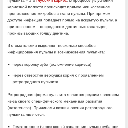
пульпита – это
глубокий кариес
. В процессе углубления
кариозной полости происходит прямое или косвенное
проникновение микробов в ткани пульпы. При прямом
доступе инфекция попадает прямо на вскрытую пульпу, а
при косвенном – посредством дентинных канальцев,
пронизывающих толщу дентина.
В стоматологии выделяют несколько способов
инфицирования пульпы и возникновения пульпита:
через коронку зуба (осложнение кариеса)
через отверстие верхушки корня с проявлением
ретроградного пульпита.
Ретроградная форма пульпита является редким явлением
из-за своего специфического механизма развития
(патогенеза). Причинами возникновения ретроградного
пульпита являются:
Гематогенное (через кровь) заражение пульпы зуба при