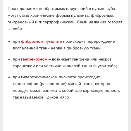
Последствиями необратимых нарушений в пульпе зуба
могут стать хронические формы пульпита: фиброзный,
гангренозный и гипертрофический. Сами названия говорят
за себя:
при
фиброзном пульпите
происходит перерождение
воспаленной ткани нерва в фиброзную ткань;
при
гангренозном
– возникает гангрена или некроз
коронковой или частично корневой ткани внутри зуба;
при гипертрофическом пульпите происходит
гипертрофия (разрастание) мягкой ткани, которая
нередко может занимать собой всю кариозную полость –
так называемое «дикое мясо».