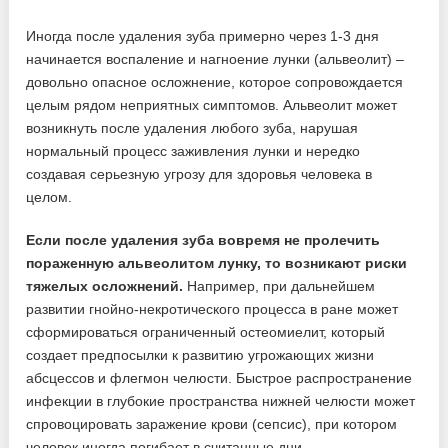
Иногда после удаления зуба примерно через 1-3 дня
начинается воспаление и нагноение лунки (альвеолит) –
довольно опасное осложнение, которое сопровождается
целым рядом неприятных симптомов. Альвеолит может
возникнуть после удаления любого зуба, нарушая
нормальный процесс заживления лунки и нередко
создавая серьезную угрозу для здоровья человека в
целом.
Если после удаления зуба вовремя не пролечить
пораженную альвеолитом лунку, то возникают риски
тяжелых осложнений.
Например, при дальнейшем
развитии гнойно-некротического процесса в ране может
сформироваться ограниченный остеомиелит, который
создает предпосылки к развитию угрожающих жизни
абсцессов и флегмон челюсти. Быстрое распространение
инфекции в глубокие пространства нижней челюсти может
спровоцировать заражение крови (сепсис), при котором
человек иногда погибает в считанные дни.