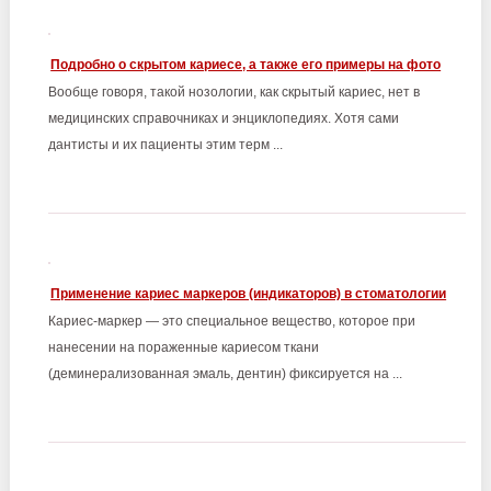
Подробно о скрытом кариесе, а также его примеры на фото
Вообще говоря, такой нозологии, как скрытый кариес, нет в
медицинских справочниках и энциклопедиях. Хотя сами
дантисты и их пациенты этим терм ...
Применение кариес маркеров (индикаторов) в стоматологии
Кариес-маркер — это специальное вещество, которое при
нанесении на пораженные кариесом ткани
(деминерализованная эмаль, дентин) фиксируется на ...