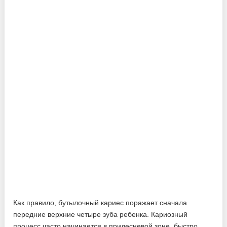
Как правило, бутылочный кариес поражает сначала
передние верхние четыре зуба ребенка. Кариозный
процесс часто начинается в придесневой зоне, быстро