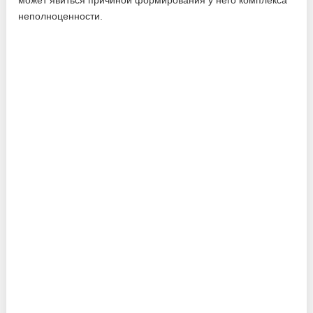
может явиться причиной формирования у него комплекса
неполноценности.